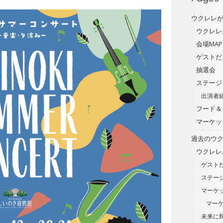
ウクレレ
ウクレレ
会場MAP
ゲストだ
抽選会
ステージ
出演者
フード＆
マーケッ
過去のウ
ウクレレ
ゲスト
ステー
マーケ
マー
未来に輝