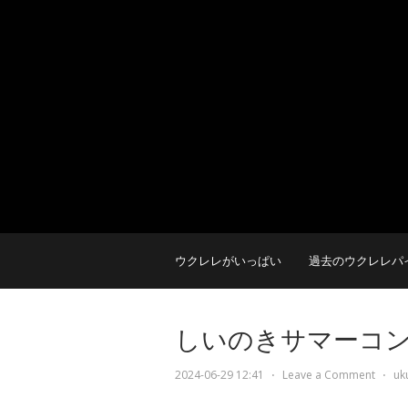
ウクレレがいっぱい
過去のウクレレパ
しいのきサマーコ
2024-06-29 12:41
⋅
Leave a Comment
⋅
uk