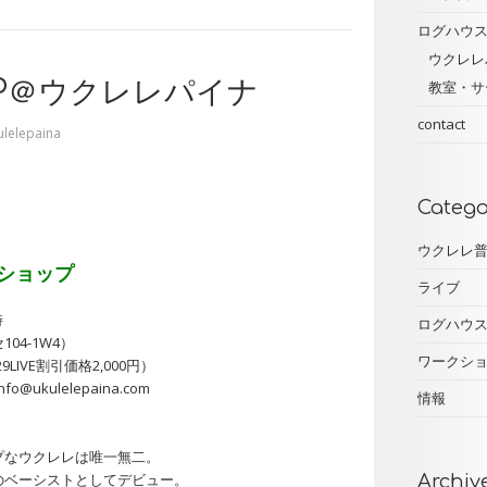
ログハウ
ウクレレ
OP＠ウクレレパイナ
教室・サ
contact
ulelepaina
Catego
ウクレレ
ショップ
ライブ
時
ログハウ
4-1W4）
ワークシ
LIVE割引価格2,000円）
kulelepaina.com
情報
プなウクレレは唯一無二。
のベーシストとしてデビュー。
Archiv