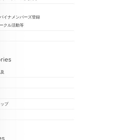
ス
パイナメンバーズ登録
ークル活動等
ries
普及
ス
ョップ
es