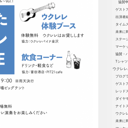
協賛
ゲスト
出演者
タイム
未来に輝
ステー
マーケ
協賛・
Tシャ
ウクレレ
プログ
ゲスト
レッド
ダイヤ
ナイト
ウクレ
未来に輝