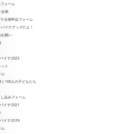
みフォーム
ナ企画
プナ企画申込フォーム
レパイナグッズだよ！
のお願い
項
ト
パイナ2023
レット
ラム
く100人の子どもたち
申し込みフォーム
パイナ2021
せ
パイナ2019
ラム