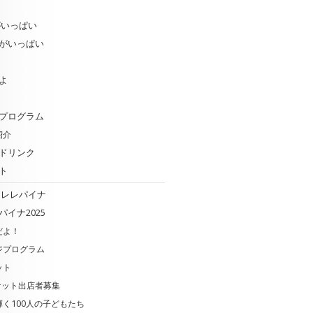
がいっぱい
がいっぱい
よ
プログラム
紹介
ドリンク
ト
クレレパイナ
パイナ2025
だよ！
ジプログラム
ット
ケット出店者募集
く100人の子どもたち