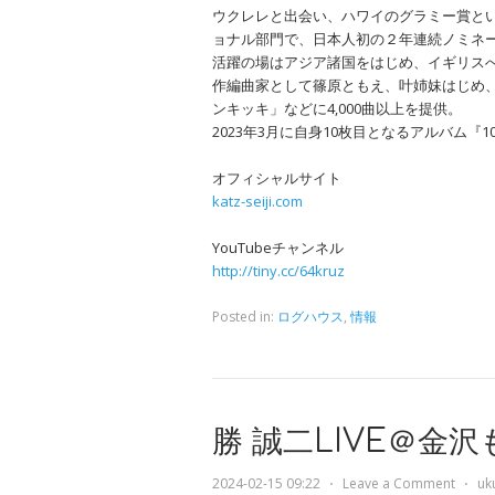
ウクレレと出会い、ハワイのグラミー賞と
ョナル部門で、日本人初の２年連続ノミネ
活躍の場はアジア諸国をはじめ、イギリス
作編曲家として篠原ともえ、叶姉妹はじめ
ンキッキ」などに4,000曲以上を提供。
2023年3月に自身10枚目となるアルバム『10 
オフィシャルサイト
katz-seiji.com
YouTubeチャンネル
http://tiny.cc/64kruz
Posted in:
ログハウス
,
情報
勝 誠二LIVE＠金
2024-02-15 09:22
⋅
Leave a Comment
⋅
uk