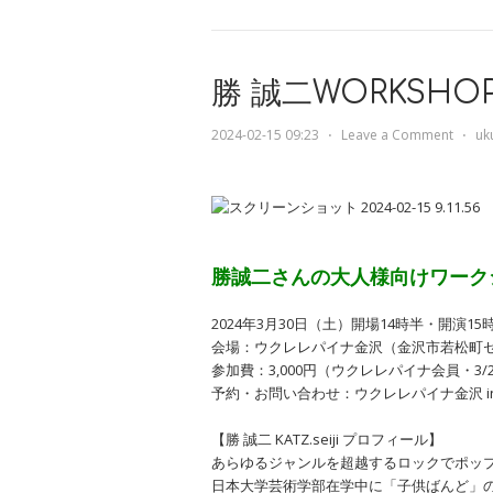
勝 誠二WORKSH
2024-02-15 09:23
⋅
Leave a Comment
⋅
uk
勝誠二さんの大人様向けワーク
2024年3月30日（土）開場14時半・開演15
会場：ウクレレパイナ金沢（金沢市若松町セ10
参加費：3,000円（ウクレレパイナ会員・3/29
予約・お問い合わせ：ウクレレパイナ金沢 info@u
【勝 誠二 KATZ.seiji プロフィール】
あらゆるジャンルを超越するロックでポッ
日本大学芸術学部在学中に「子供ばんど」