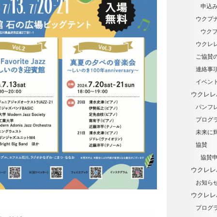
申込
ウクプ
ウク
ウクレ
ご協賛
連絡事
イベン
ウクレレ
パンフ
プログ
未来に輝
協賛
協賛
ウクレレ
お知ら
ウクレレ
プログ