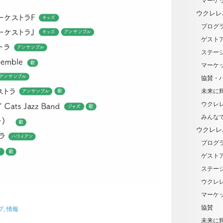
マーケ
ウクレレ
プログ
ゲスト
ステー
マーケ
協賛・
未来に輝
ウクレ
みんな
ウクレレ
プログ
ゲスト
ステー
ウクレ
マーケ
協賛
プ
,
情報
未来に輝