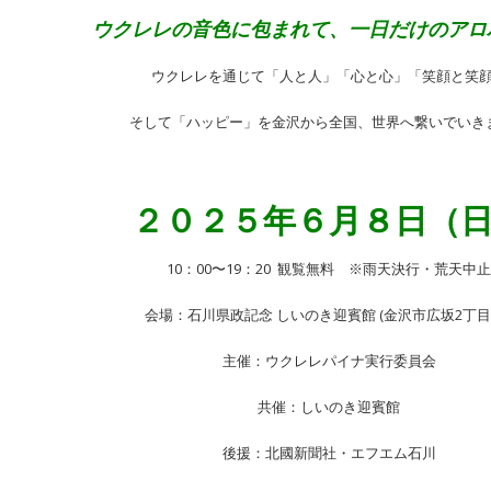
ウクレレの音色に包まれて、一日だけのアロ
ウクレレを通じて「人と人」「心と心」「笑顔と笑
そして「ハッピー」を金沢から全国、世界へ繋いでいき
２０２５年６月８日（
10：00〜19：20 観覧無料 ※雨天決行・荒天中止
会場：石川県政記念 しいのき迎賓館 (金沢市広坂2丁目1-
主催：ウクレレパイナ実行委員会
共催：しいのき迎賓館
後援：北國新聞社・エフエム石川